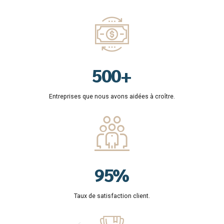
1
6
6
0
2
7
7
1
3
8
8
2
4
9
9
3
5
0
0
+
4
0
6
0
0
Entreprises que nous avons aidées à croître.
5
1
7
1
1
6
2
8
2
2
7
3
9
3
3
8
4
0
4
4
9
5
%
5
5
0
6
Taux de satisfaction client.
6
6
7
7
7