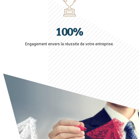
8
8
8
9
0
9
9
0
1
0
0
%
2
Engagement envers la réussite de votre entreprise.
3
4
5
6
7
8
9
0